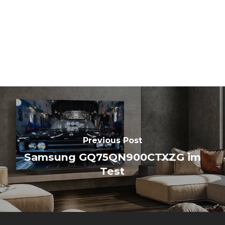
Previous Post
Samsung GQ75QN900CTXZG im
Test