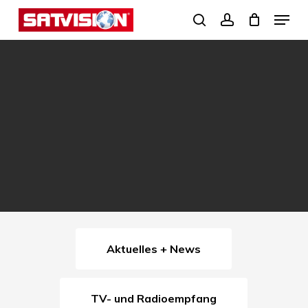
Skip
Menu
search
account
to
Close
main
Menu
content
Aktuelles + News
TV- und Radioempfang