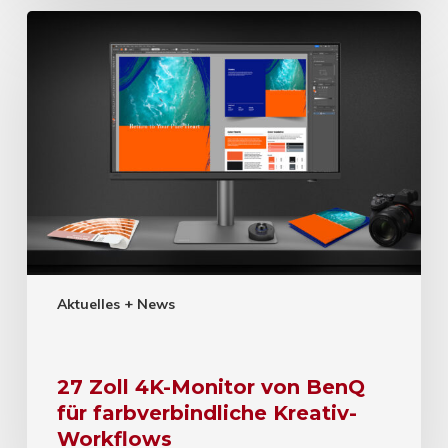
Aktuelles + News
27 Zoll 4K-Monitor von BenQ
für farbverbindliche Kreativ-
Workflows