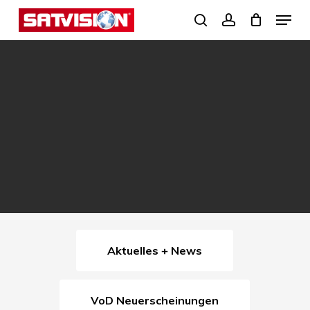
Skip
Menu
search
account
to
Close
main
Menu
content
Aktuelles + News
VoD Neuerscheinungen