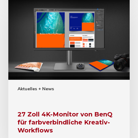
Aktuelles + News
27 Zoll 4K-Monitor von BenQ
für farbverbindliche Kreativ-
Workflows