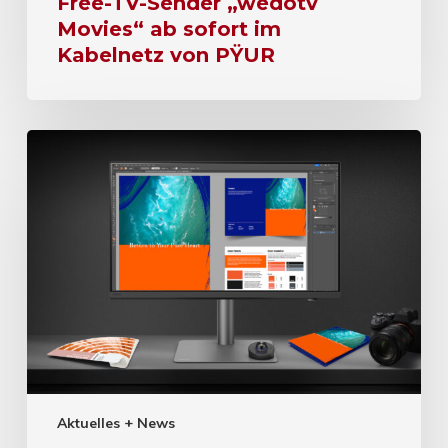
Free-TV-Sender „wedotv
Movies“ ab sofort im
Kabelnetz von PŸUR
Aktuelles + News