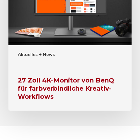
Aktuelles + News
27 Zoll 4K-Monitor von BenQ
für farbverbindliche Kreativ-
Workflows