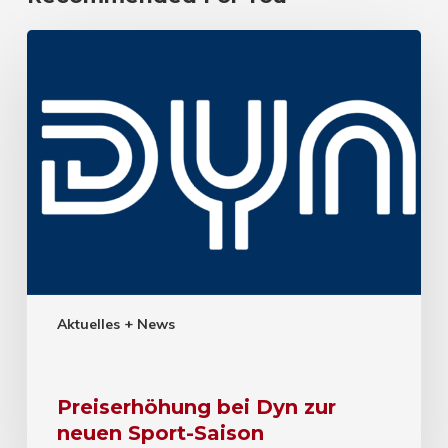
Aktuelles + News
Preiserhöhung bei Dyn zur
neuen Sport-Saison