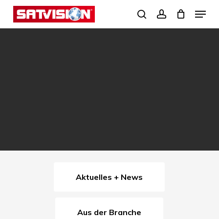
Skip
Menu
search
account
to
Close
main
Menu
content
Aktuelles + News
Aus der Branche