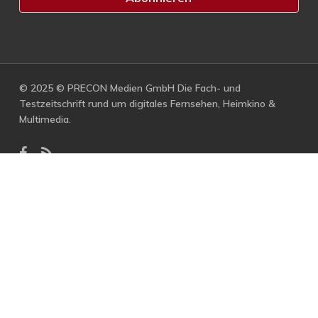
© 2025 © PRECON Medien GmbH Die Fach- und
Testzeitschrift rund um digitales Fernsehen, Heimkino &
Multimedia.
facebook
RSS