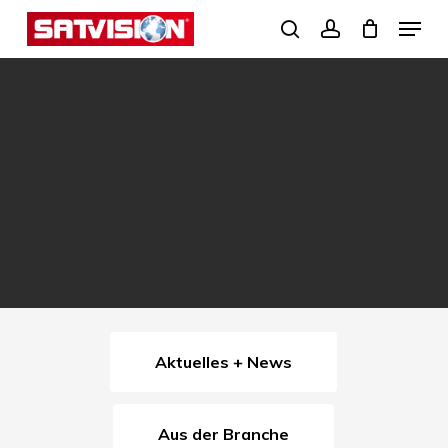
Skip
Menu
search
account
to
Close
main
Menu
content
Aktuelles + News
Aus der Branche