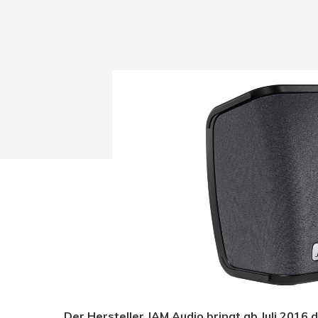
Drücken Sie Enter zum Suchen oder ESC zum Sc
Der Hersteller JAM Audio bringt ab Juli 2016