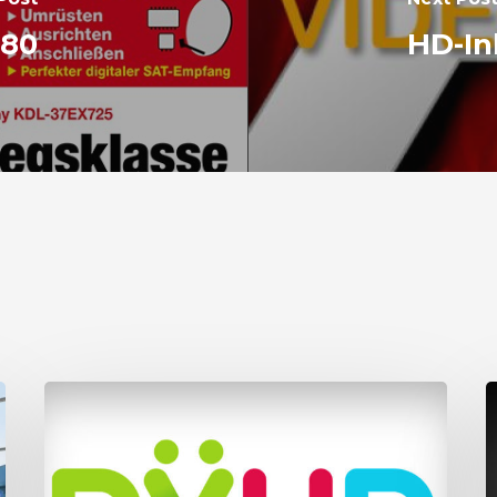
180
HD-In