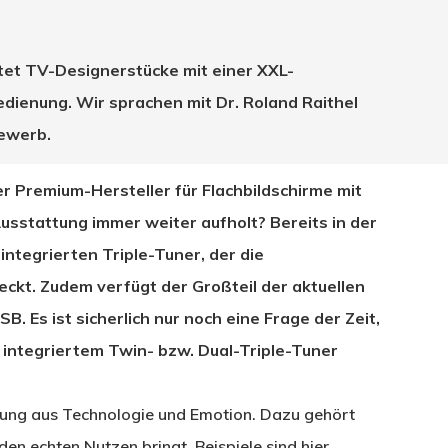
tet TV-Designerstücke mit einer XXL-
edienung. Wir sprachen mit Dr. Roland Raithel
ewerb.
 Premium-Hersteller für Flachbildschirme mit
usstattung immer weiter aufholt? Bereits in der
integrierten Triple-Tuner, der die
t. Zudem verfügt der Großteil der aktuellen
 Es ist sicherlich nur noch eine Frage der Zeit,
hließen.
integriertem Twin- bzw. Dual-Triple-Tuner
chung aus Technologie und Emotion. Dazu gehört
den echten Nutzen bringt. Beispiele sind hier