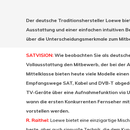
Der deutsche Traditionshersteller Loewe bie
Ausstattung und einer einfachen intuitiven B
über die Unterscheidungsmerkmale zum Mitb
SATVISION:
Wie beobachten Sie als deutscher
Vollausstattung den Mitbewerb, der bei der A
Mittelklasse bieten heute viele Modelle einen 
Empfangswege SAT, Kabel und DVB-T abgedeck
TV-Geräte über eine Aufnahmefunktion via USB.
Drücken Sie Enter zum Suchen oder ESC zum Sc
wann die ersten Konkurrenten Fernseher mit 
vorstellen werden.
R. Raithel:
Loewe bietet eine einzigartige Mis
beste, aber auch sinnvolle Technik, die dem Kun