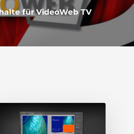
halte für VideoWeb TV