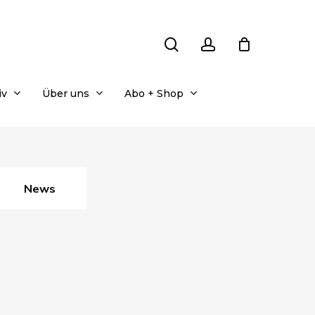
search
account
iv
Über uns
Abo + Shop
News