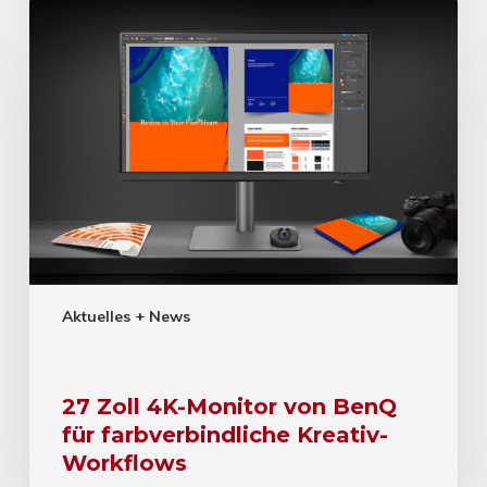
Aktuelles + News
27 Zoll 4K-Monitor von BenQ
für farbverbindliche Kreativ-
Workflows