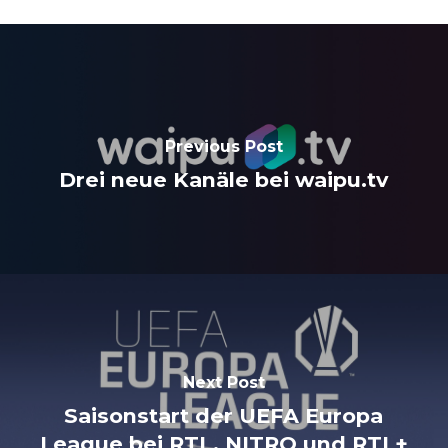
Previous Post
Drei neue Kanäle bei waipu.tv
Next Post
Saisonstart der UEFA Europa
League bei RTL, NITRO und RTL+