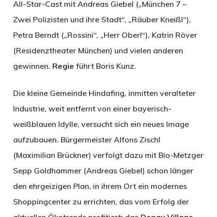
All-Star-Cast mit Andreas Giebel („München 7 –
Zwei Polizisten und ihre Stadt“, „Räuber Kneißl“),
Petra Berndt („Rossini“, „Herr Ober!“), Katrin Röver
(Residenztheater München) und vielen anderen
gewinnen.
Regie
führt Boris Kunz.
Die kleine Gemeinde Hindafing, inmitten veralteter
Industrie, weit entfernt von einer bayerisch-
weißblauen Idylle, versucht sich ein neues Image
aufzubauen. Bürgermeister Alfons Zischl
(Maximilian Brückner) verfolgt dazu mit Bio-Metzger
Sepp Goldhammer (Andreas Giebel) schon länger
den ehrgeizigen Plan, in ihrem Ort ein modernes
Shoppingcenter zu errichten, das vom Erfolg der
aktuellen Ökotrends profitiert: das
Donau Village
.