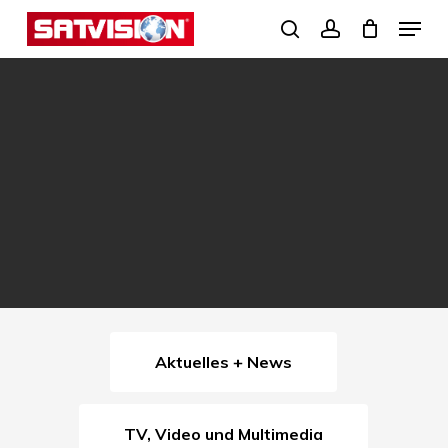
Skip
Menu
search
account
to
Close
main
Menu
content
Aktuelles + News
TV, Video und Multimedia