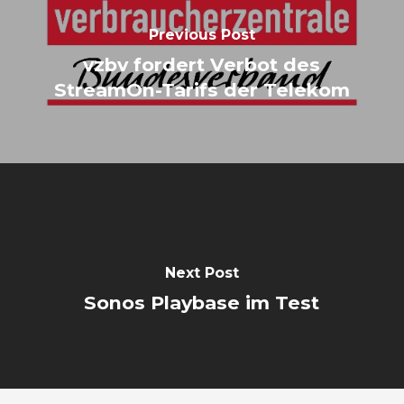
Previous Post
vzbv fordert Verbot des
StreamOn-Tarifs der Telekom
Next Post
Sonos Playbase im Test