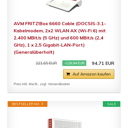
AVM FRITZ!Box 6660 Cable (DOCSIS-3.1-
Kabelmodem, 2x2 WLAN AX (Wi-Fi 6) mit
2.400 MBit/s (5 GHz) und 600 MBit/s (2,4
GHz), 1 x 2,5 Gigabit-LAN-Port)
(Generalüberholt)
94,71 EUR
221,65 EUR
−126,94 EUR
Auf Amazon kaufen
Preis inkl. MwSt., zzgl. Versandkosten
BESTSELLER NO. 3
SALE