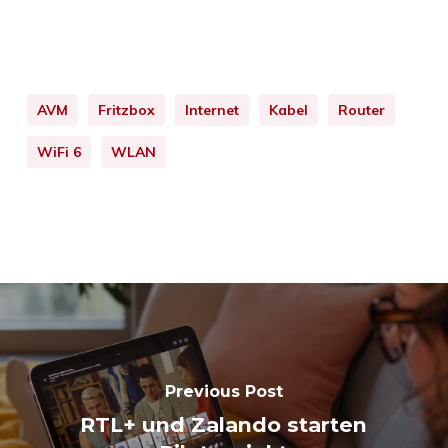
AVM
Fritzbox
Internet
Kabel
Router
WiFi 6
WLAN
Previous Post
RTL+ und Zalando starten