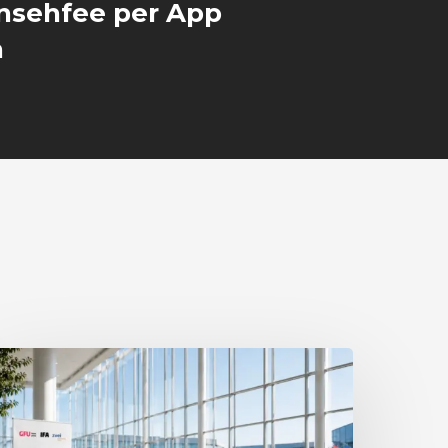
rnsehfee per App
n