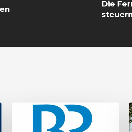
Die Fe
hen
steuer