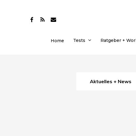
Skip
to
facebook
RSS
email
main
content
Tests
Ratgeber + Wo
Home
Aktuelles + News