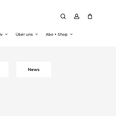
search
account
iv
Über uns
Abo + Shop
News