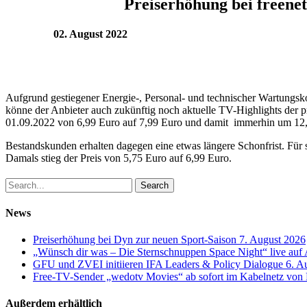
Preiserhöhung bei freene
02. August 2022
Aufgrund gestiegener Energie-, Personal- und technischer Wartungsk
könne der Anbieter auch zukünftig noch aktuelle TV-Highlights der 
01.09.2022 von 6,99 Euro auf 7,99 Euro und damit immerhin um 12
Bestandskunden erhalten dagegen eine etwas längere Schonfrist. Für s
Damals stieg der Preis von 5,75 Euro auf 6,99 Euro.
Search
News
Preiserhöhung bei Dyn zur neuen Sport-Saison
7. August 2026
„Wünsch dir was – Die Sternschnuppen Space Night“ live au
GFU und ZVEI initiieren IFA Leaders & Policy Dialogue
6. A
Free-TV-Sender „wedotv Movies“ ab sofort im Kabelnetz vo
Außerdem erhältlich