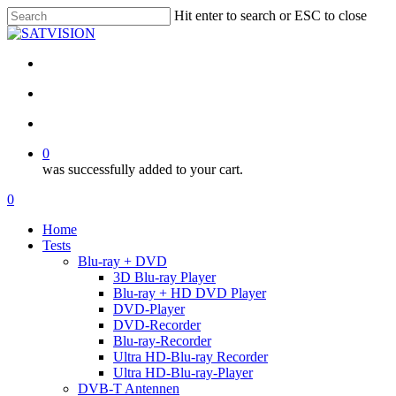
Skip
Hit enter to search or ESC to close
to
Close
main
Search
content
facebook
RSS
email
search
account
0
was successfully added to your cart.
Menu
search
account
0
Menu
Home
Tests
Blu-ray + DVD
3D Blu-ray Player
Blu-ray + HD DVD Player
DVD-Player
DVD-Recorder
Blu-ray-Recorder
Ultra HD-Blu-ray Recorder
Ultra HD-Blu-ray-Player
DVB-T Antennen