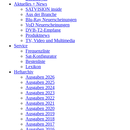
Aktuelles + News
SATVISION inside
Aus der Branche
Blu-Ray Neuerscheinungen
VoD Neuerscheinungen
DVB-T2-Empfang
Produktnews
TV, Video und Multimedia
Service
Frequenzliste
Sat-Konfigurator
Bestenliste
Lexikon
Heftarchiv
Ausgaben 2026
Ausgaben 2025
Ausgaben 2024
Ausgaben 2023
Ausgaben 2022
Ausgaben 2021
Ausgaben 2020
Ausgaben 2019
Ausgaben 2018
Ausgaben 2017
Ausgaben 2016