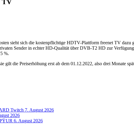
t TV
osten sieht sich die kostenpflichtige HDTV-Plattform freenet TV dazu
privaten Sender in echter HD-Qualität über DVB-T2 HD zur Verfügung 
,5 %.
ie gilt die Preiserhöhung erst ab dem 01.12.2022, also drei Monate spä
f ARD Twitch
7. August 2026
ugust 2026
n PŸUR
6. August 2026