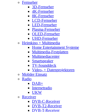
Fernseher
3D-Fernseher
4K-Fernseher
8K-Fernseher
LCD-Fernseher
LED-Fernseher
Plasma-Fernseher
OLED-Fernseher
UHD-Fernseher
Heimkino + Multimedia
Home Entertainment Systeme
Multimedia-Festplatten
Multimediacenter
Smartspeaker
TV-Sounddeck
Video- + Datenprojektoren
Mobiler Einsatz
Radio
DAB+
Internetradio
UKW
Receiver
DVB-C-Receiver
DVB-T2-Receiver
DVB-T-Receiver