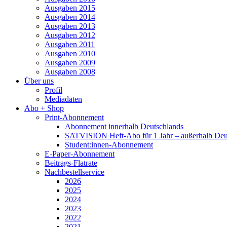
Ausgaben 2015
Ausgaben 2014
Ausgaben 2013
Ausgaben 2012
Ausgaben 2011
Ausgaben 2010
Ausgaben 2009
Ausgaben 2008
Über uns
Profil
Mediadaten
Abo + Shop
Print-Abonnement
Abonnement innerhalb Deutschlands
SATVISION Heft-Abo für 1 Jahr – außerhalb Deu
Student:innen-Abonnement
E-Paper-Abonnement
Beitrags-Flatrate
Nachbestellservice
2026
2025
2024
2023
2022
2021