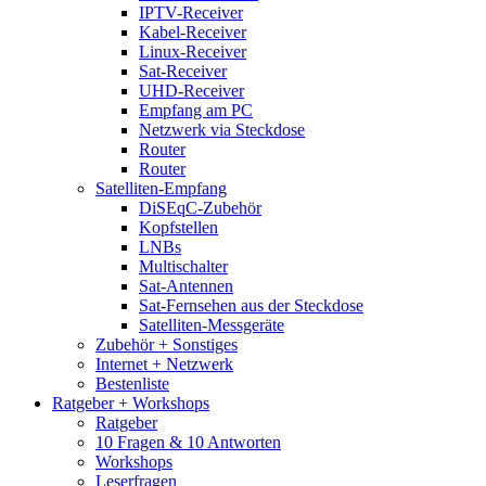
IPTV-Receiver
Kabel-Receiver
Linux-Receiver
Sat-Receiver
UHD-Receiver
Empfang am PC
Netzwerk via Steckdose
Router
Router
Satelliten-Empfang
DiSEqC-Zubehör
Kopfstellen
LNBs
Multischalter
Sat-Antennen
Sat-Fernsehen aus der Steckdose
Satelliten-Messgeräte
Zubehör + Sonstiges
Internet + Netzwerk
Bestenliste
Ratgeber + Workshops
Ratgeber
10 Fragen & 10 Antworten
Workshops
Leserfragen