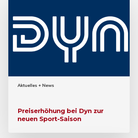
Aktuelles + News
Preiserhöhung bei Dyn zur
neuen Sport-Saison