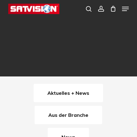
Skip
Menu
search
account
to
Close
main
Menu
content
Aktuelles + News
Aus der Branche
News