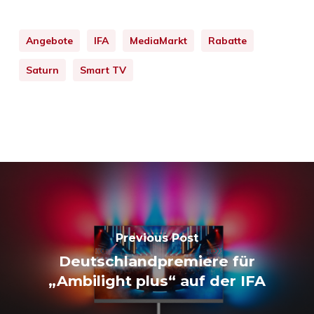
Angebote
IFA
MediaMarkt
Rabatte
Saturn
Smart TV
Previous Post
Deutschlandpremiere für
„Ambilight plus“ auf der IFA