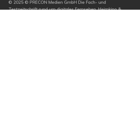
© 2025 © PRECON Medien GmbH Die Fach- und
Testzeitschrift rund um digitales Fernsehen, Heimkino &
Multimedia.
facebook
RSS