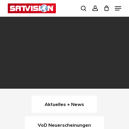
Skip
Menu
search
account
to
Close
main
Menu
content
Aktuelles + News
VoD Neuerscheinungen