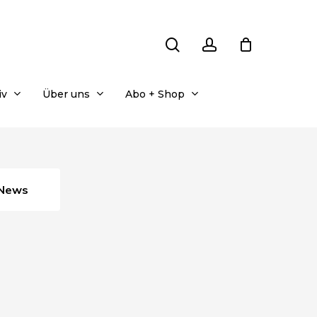
search
account
iv
Über uns
Abo + Shop
News