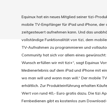
Equinux hat ein neues Mitglied seiner tizi-Produk
mobile TV-Empfänger für iPad und iPhone, der
zeitgesteuert aufnehmen kann. Und das unabhäng
vollständige Funktionalität von tizi, dem mobil
TV-Aufnahmen zu programmieren und vollautoma
Community hat sich vor allem eines gewünscht:
Wunsch erfüllen wir mit tizi+“, sagt Equinux Vor
Medienerlebnis auf dem iPad und iPhone mit ein
Drücken Sie Enter zum Suchen oder ESC zum Sc
wo man will und wann man will.“ Der mobile TV
erhältlich. Zur Produkteinführung erhalten Käu
Wert von rund 40,- Euro gratis dazu. Die tizi 
Fernbedienen gibt es kostenlos zum Download u