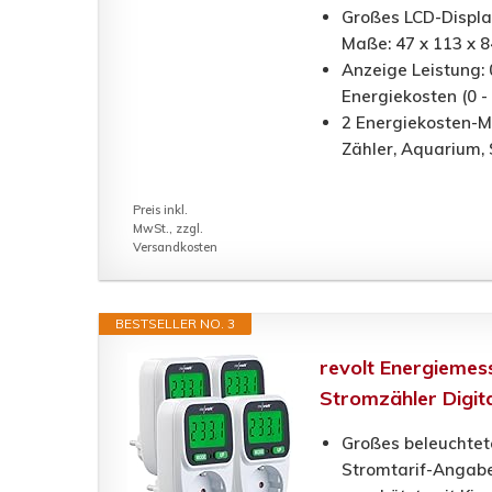
Großes LCD-Display
Maße: 47 x 113 x 
Anzeige Leistung: 
Energiekosten (0 
2 Energiekosten-M
Zähler, Aquarium,
Preis inkl.
MwSt., zzgl.
Versandkosten
BESTSELLER NO. 3
revolt Energiemess
Stromzähler Digit
Großes beleuchtet
Stromtarif-Angabe