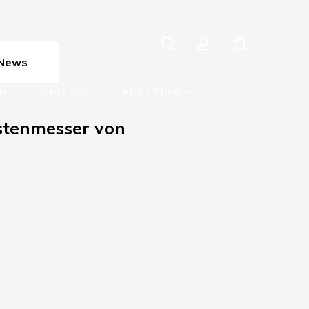
search
account
News
iv
Über uns
Abo + Shop
stenmesser von