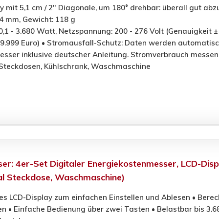
 mit 5,1 cm / 2" Diagonale, um 180° drehbar: überall gut abz
84 mm, Gewicht: 118 g
0,1 - 3.680 Watt, Netzspannung: 200 - 276 Volt (Genauigkeit ±
- 9.999 Euro) • Stromausfall-Schutz: Daten werden automatis
esser inklusive deutscher Anleitung. Stromverbrauch messen
 Steckdosen, Kühlschrank, Waschmaschine
er: 4er-Set Digitaler Energiekostenmesser, LCD-Disp
al Steckdose, Waschmaschine)
es LCD-Display zum einfachen Einstellen und Ablesen • Berec
n • Einfache Bedienung über zwei Tasten • Belastbar bis 3.6