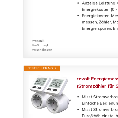
Anzeige Leistung: 
Energiekosten (0 
Energiekosten-Mes
messen, Zähler, M
Energie sparen, E
Preis inkl.
MwSt., zzgl.
Versandkosten
BESTSELLER NO. 2
revolt Energiemes
(Stromzähler für 
Misst Stromverbra
Einfache Bedienun
Misst Stromverbra
Euro/kWh einstellb