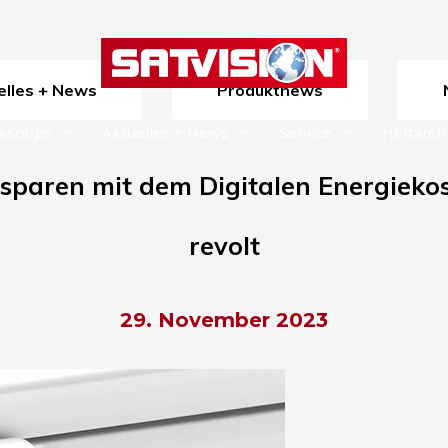
uelles + News
Produktnews
rkshops
Aktuelles + News
Service
Heftarch
 sparen mit dem Digitalen Energieko
revolt
29. November 2023