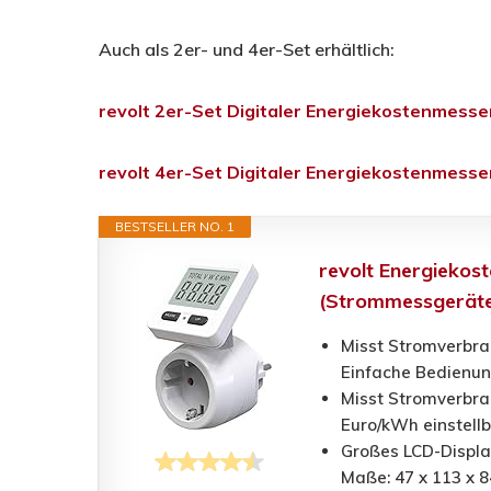
Auch als 2er- und 4er-Set erhältlich:
revolt 2er-Set Digitaler Energiekostenmesser
revolt 4er-Set Digitaler Energiekostenmesser
BESTSELLER NO. 1
revolt Energiekos
(Strommessgeräte
Misst Stromverbra
Einfache Bedienun
Misst Stromverbra
Euro/kWh einstellb
Großes LCD-Display
Maße: 47 x 113 x 