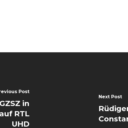
revious Post
Next Post
 GZSZ in
Rüdiger
 auf RTL
Constan
UHD