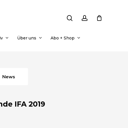
search
account
iv
Über uns
Abo + Shop
News
nde IFA 2019