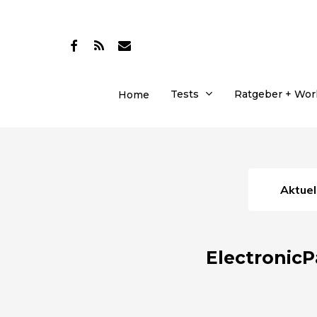
Skip
to
facebook
RSS
email
main
content
Tests
Ratgeber + Wo
Home
Aktue
ElectronicP