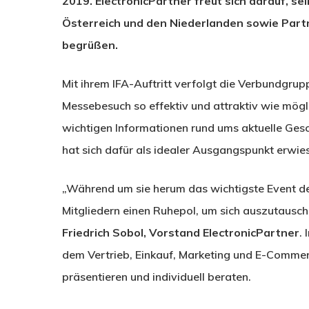
2019. ElectronicPartner freut sich darauf, se
Österreich und den Niederlanden sowie Part
begrüßen.
Mit ihrem IFA-Auftritt verfolgt die Verbundgrupp
Messebesuch so effektiv und attraktiv wie mögli
wichtigen Informationen rund ums aktuelle Ges
hat sich dafür als idealer Ausgangspunkt erwie
„Während um sie herum das wichtigste Event der
Mitgliedern einen Ruhepol, um sich auszutausche
Friedrich Sobol, Vorstand ElectronicPartner
.
dem Vertrieb, Einkauf, Marketing und E-Comme
präsentieren und individuell beraten.