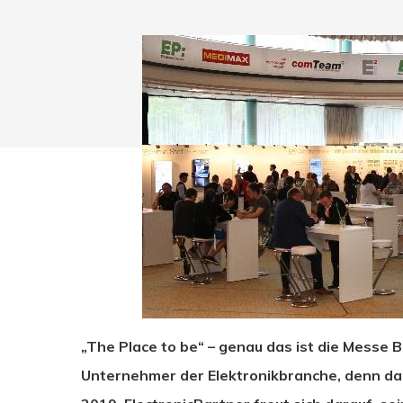
„The Place to be“ – genau das ist die Messe 
Drücken Sie Enter zum Suchen oder ESC zum Sc
Unternehmer der Elektronikbranche, denn dan