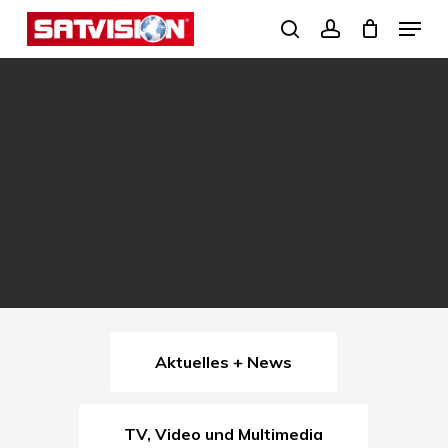
Skip
Menu
search
account
to
Close
main
Menu
content
Aktuelles + News
TV, Video und Multimedia