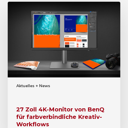
Aktuelles + News
27 Zoll 4K-Monitor von BenQ
für farbverbindliche Kreativ-
Workflows