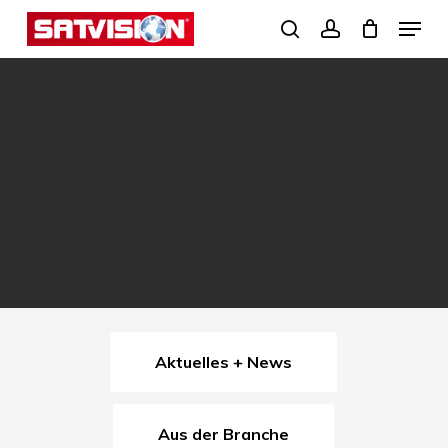
Skip
Menu
search
account
to
Close
main
Menu
content
Aktuelles + News
Aus der Branche