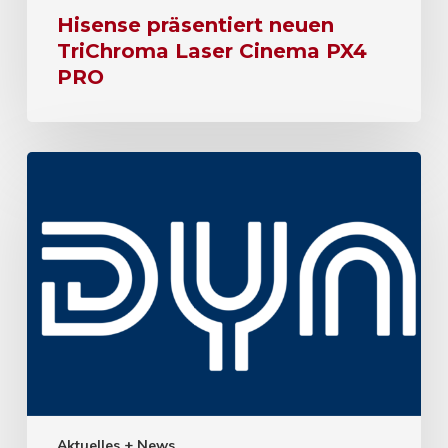
Hisense präsentiert neuen
TriChroma Laser Cinema PX4
PRO
Aktuelles + News