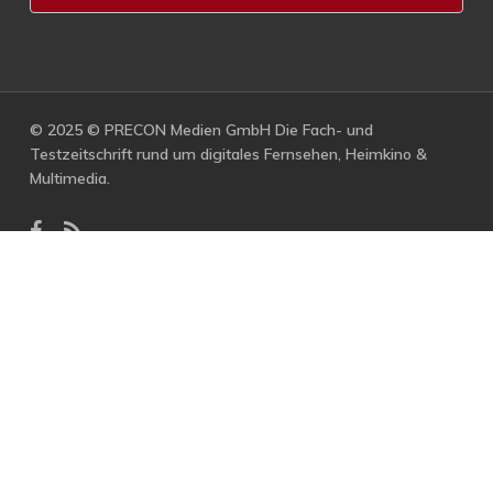
© 2025 © PRECON Medien GmbH Die Fach- und
Testzeitschrift rund um digitales Fernsehen, Heimkino &
Multimedia.
facebook
RSS