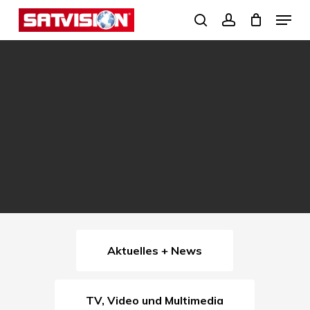
Skip
Menu
search
account
to
Close
main
Menu
content
Aktuelles + News
TV, Video und Multimedia