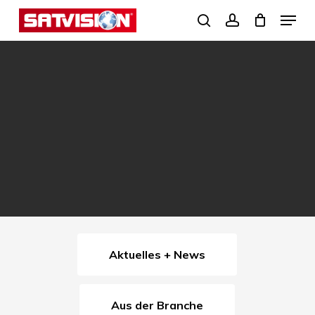
Skip
Menu
search
account
to
Close
main
Menu
content
Aktuelles + News
Aus der Branche