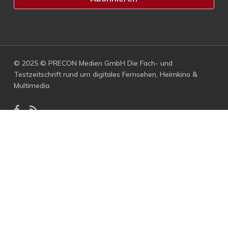
© 2025 © PRECON Medien GmbH Die Fach- und
Testzeitschrift rund um digitales Fernsehen, Heimkino &
Multimedia.
facebook
RSS