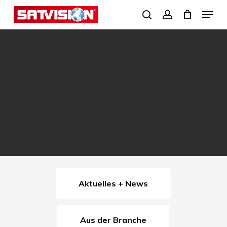
Skip
Menu
search
account
to
Close
main
Menu
content
Aktuelles + News
Aus der Branche