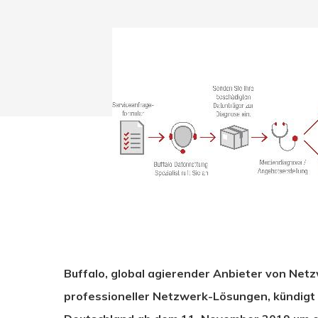
Buffalo, global agierender Anbieter von Net
Drücken Sie Enter zum Suchen oder ESC zum Sc
professioneller Netzwerk-Lösungen, kündigt 