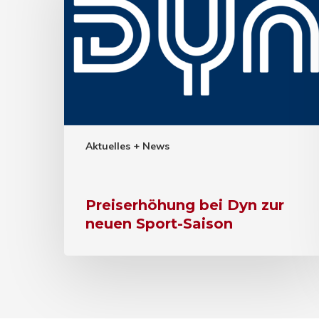
Aktuelles + News
Preiserhöhung bei Dyn zur
neuen Sport-Saison