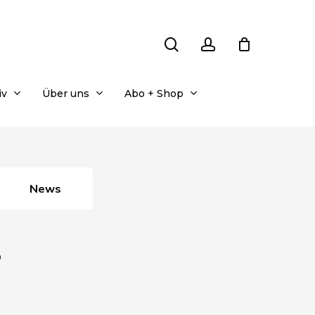
search
account
iv
Über uns
Abo + Shop
News
o