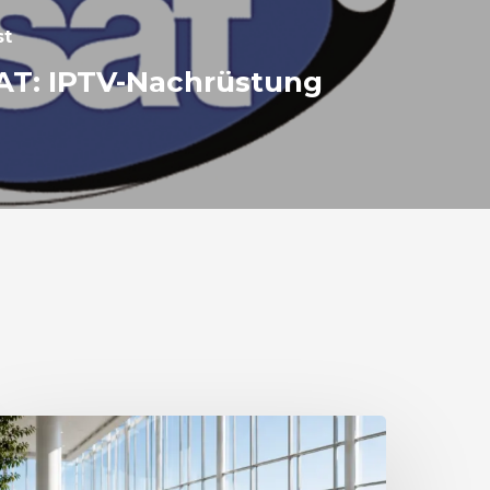
st
AT: IPTV-Nachrüstung