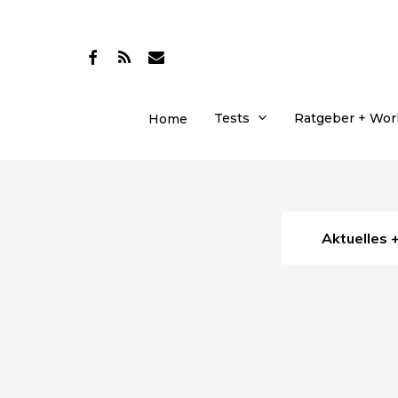
Skip
to
facebook
RSS
email
main
content
Tests
Ratgeber + Wo
Home
Aktuelles