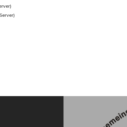
rver)
Server)