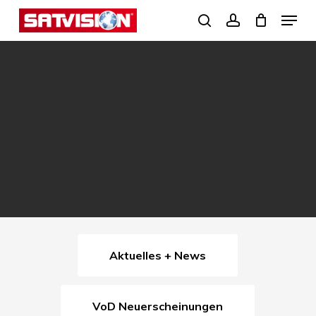
Skip
Menu
search
account
to
Close
main
Menu
content
Aktuelles + News
VoD Neuerscheinungen