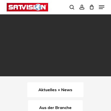
Skip
Menu
search
account
to
Close
main
Menu
content
Aktuelles + News
Aus der Branche