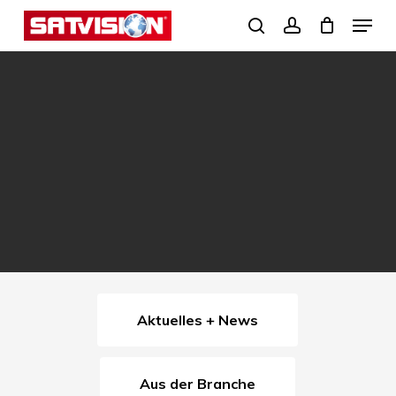
Skip
Menu
search
account
to
Close
main
Menu
content
Aktuelles + News
Aus der Branche