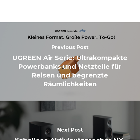
Previous Post
UGREEN Air Serie: Ultrakompakte
Powerbanks und Netzteile für
Reisen und begrenzte
Räumlichkeiten
Next Post