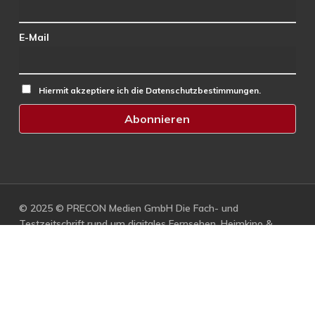
E-Mail
Hiermit akzeptiere ich die Datenschutzbestimmungen.
© 2025 © PRECON Medien GmbH Die Fach- und
Testzeitschrift rund um digitales Fernsehen, Heimkino &
Multimedia.
facebook
RSS