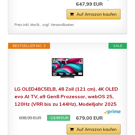
647,99 EUR
Auf Amazon kaufen
Preis inkl. MwSt., zzgl. Versandkosten
BESTSELLER NO. 3
SALE
LG OLED48C5ELB, 48 Zoll (121 cm), 4K OLED
evo AI TV, α9 Gen8 Prozessor, webOS 25,
120Hz (VRR bis zu 144Hz), Modelljahr 2025
679,00 EUR
698,99 EUR
−19,99 EUR
Auf Amazon kaufen