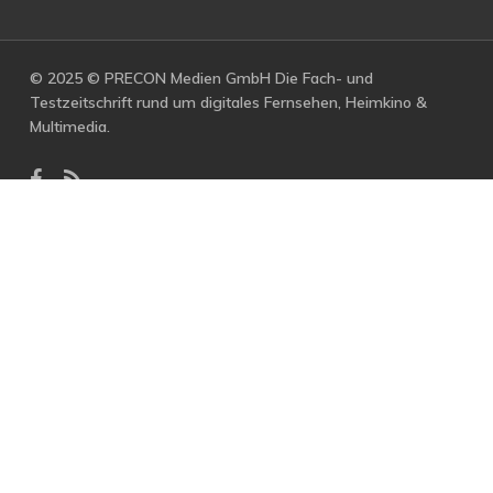
© 2025 © PRECON Medien GmbH Die Fach- und
Testzeitschrift rund um digitales Fernsehen, Heimkino &
Multimedia.
facebook
RSS