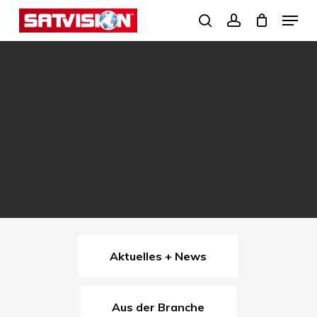
Skip
Menu
search
account
to
Close
main
Menu
content
Aktuelles + News
Aus der Branche