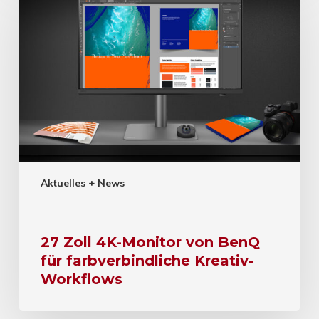
Aktuelles + News
27 Zoll 4K-Monitor von BenQ
für farbverbindliche Kreativ-
Workflows