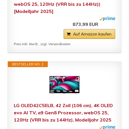
webOS 25, 120Hz (VRR bis zu 144Hz))
[Modelljahr 2025]
873,99 EUR
Auf Amazon kaufen
Preis inkl. MwSt., zzgl. Versandkosten
BESTSELLER NO. 2
LG OLED42C5ELB, 42 Zoll (106 cm), 4K OLED
evo AI TV, α9 Gen8 Prozessor, webOS 25,
120Hz (VRR bis zu 144Hz), Modelljahr 2025