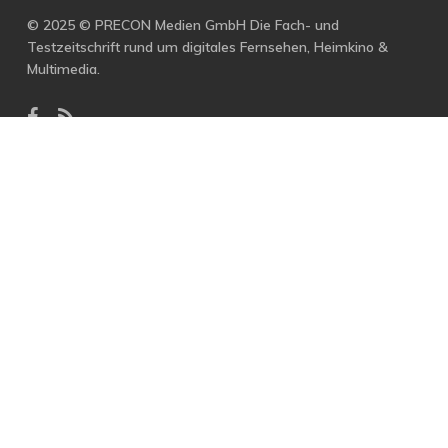
© 2025 © PRECON Medien GmbH Die Fach- und
Testzeitschrift rund um digitales Fernsehen, Heimkino &
Multimedia.
facebook
RSS