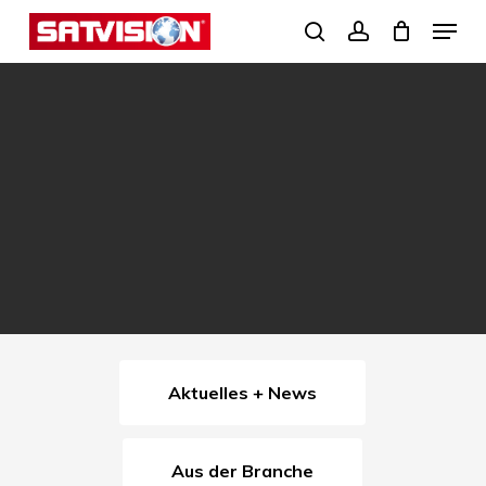
Skip
Menu
search
account
to
Close
main
Menu
content
Aktuelles + News
Aus der Branche