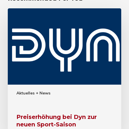
Aktuelles + News
Preiserhöhung bei Dyn zur
neuen Sport-Saison