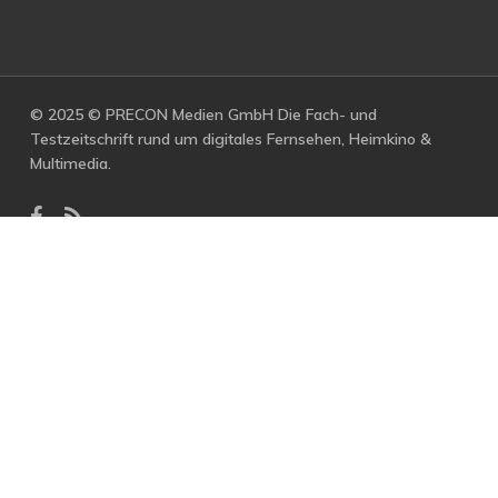
© 2025 © PRECON Medien GmbH Die Fach- und
Testzeitschrift rund um digitales Fernsehen, Heimkino &
Multimedia.
facebook
RSS