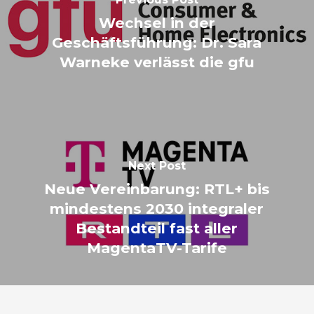
Wechsel in der
Geschäftsführung: Dr. Sara
Warneke verlässt die gfu
Next Post
Neue Vereinbarung: RTL+ bis
mindestens 2030 integraler
Bestandteil fast aller
MagentaTV-Tarife