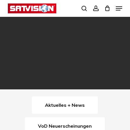
Skip
Menu
search
account
to
Close
main
Menu
content
Aktuelles + News
VoD Neuerscheinungen