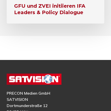
GFU und ZVEI initiieren IFA
Leaders & Policy Dialogue
PRECON Medien GmbH
SATVISION
Dortmunderstraße 12