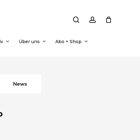
search
account
iv
Über uns
Abo + Shop
News
o