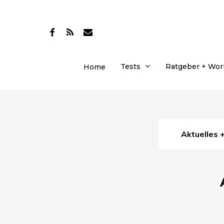
Skip
to
facebook
RSS
email
main
content
Tests
Ratgeber + Wo
Home
Aktuelles