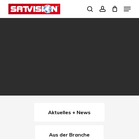
Skip
Menu
search
account
to
Close
main
Menu
content
Aktuelles + News
Aus der Branche