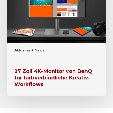
Aktuelles + News
27 Zoll 4K-Monitor von BenQ
für farbverbindliche Kreativ-
Workflows