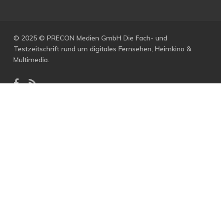
© 2025 © PRECON Medien GmbH Die Fach- und
Testzeitschrift rund um digitales Fernsehen, Heimkino &
Multimedia.
facebook
RSS