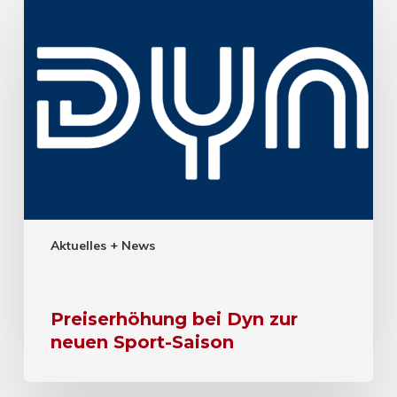
Aktuelles + News
Preiserhöhung bei Dyn zur
neuen Sport-Saison