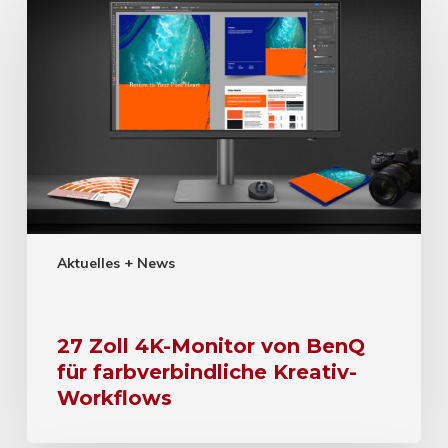
Aktuelles + News
27 Zoll 4K-Monitor von BenQ
für farbverbindliche Kreativ-
Workflows