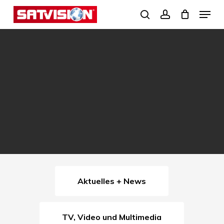
Skip
Menu
search
account
to
Close
main
Menu
content
Aktuelles + News
TV, Video und Multimedia