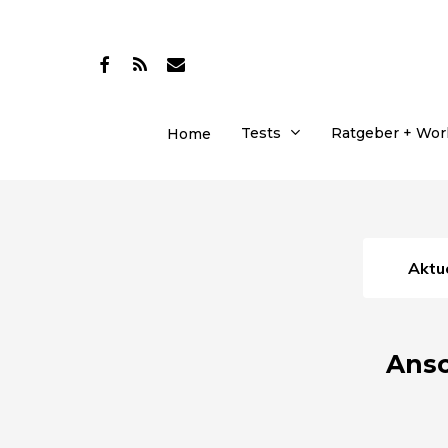
Skip
to
facebook
RSS
email
main
content
Tests
Ratgeber + Wo
Home
Akt
Ansc