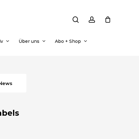
search
account
iv
Über uns
Abo + Shop
News
abels