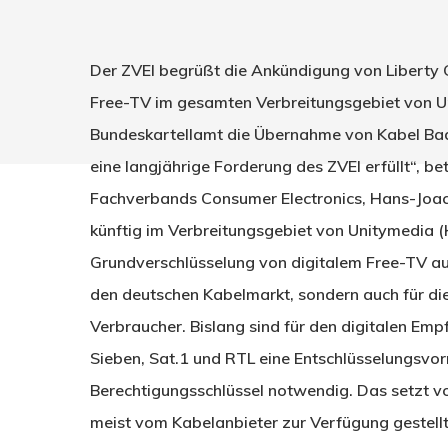
Der ZVEI begrüßt die Ankündigung von Liberty G
Free-TV im gesamten Verbreitungsgebiet von U
Bundeskartellamt die Übernahme von Kabel Ba
eine langjährige Forderung des ZVEI erfüllt“, b
Fachverbands Consumer Electronics, Hans-Joac
künftig im Verbreitungsgebiet von Unitymedia 
Grundverschlüsselung von digitalem Free-TV auf
den deutschen Kabelmarkt, sondern auch für die
Drücken Sie Enter zum Suchen oder ESC zum Sc
Verbraucher. Bislang sind für den digitalen Em
Sieben, Sat.1 und RTL eine Entschlüsselungsvor
Berechtigungsschlüssel notwendig. Das setzt vo
meist vom Kabelanbieter zur Verfügung gestellt