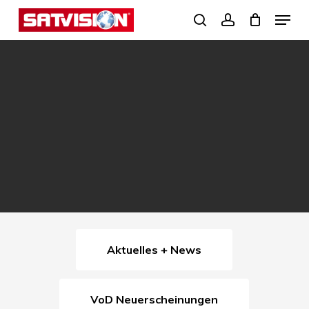
Skip
Menu
search
account
to
Close
main
Menu
content
Aktuelles + News
VoD Neuerscheinungen