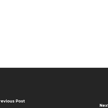
revious Post
Nex