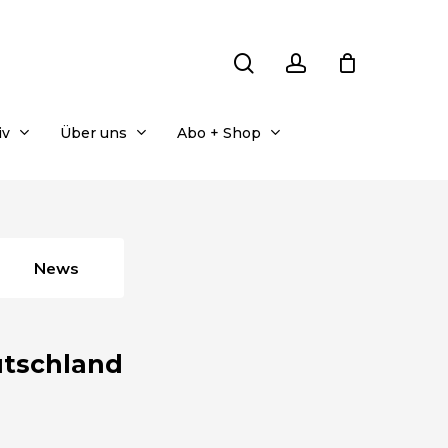
search
account
iv
Über uns
Abo + Shop
News
utschland