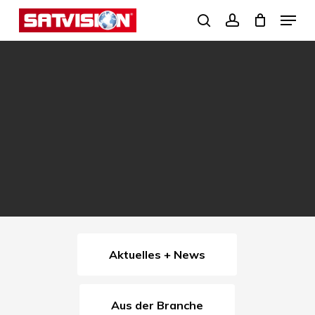
Skip
Menu
search
account
to
Close
main
Menu
content
Aktuelles + News
Aus der Branche