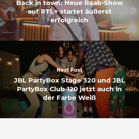
Back in town: Neue Raab-Show
auf RTL+ startet äußerst
erfolgreich
Next Post
JBL PartyBox Stage 320 und JBL
PartyBox Club 120 jetzt auch in
der Farbe Weiß