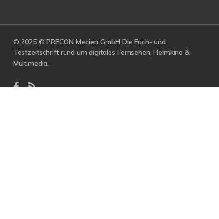
© 2025 © PRECON Medien GmbH Die Fach- und
Testzeitschrift rund um digitales Fernsehen, Heimkino &
Multimedia.
facebook
RSS