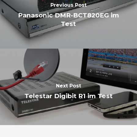
Previous Post
Panasonic DMR-BCT820EG im
Test
Next Post
Telestar Digibit R1 im Test