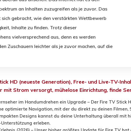
pektrum an Inhalten zuzugreifen als je zuvor. Das
t sich gebracht, wie den verstärkten Wettbewerb
it, Inhalte zu finden. Trotz dieser
ehens vielversprechend aus, denn es werden
den Zuschauern leichter als je zuvor machen, auf die
ick HD (neueste Generation), Free- und Live-TV-Inha
 mit Strom versorgt, mühelose Einrichtung, finde Ser
ernseher im Handumdrehen ein Upgrade – Der Fire TV Stick HD
ine optimierte Navigation, mit der du direkt zu deinen Filmen,
ompakten Designs kannst du deine Unterhaltung überall mit 
6-Unterstützung erleben.
rlebnis (2026) – Unser bisher größtes Update für Fire TV hat