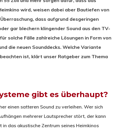
n 55 Zoll und mehr sorgen dafür, dass das
imkino wird, weisen dabei aber Bautiefen von
e Überraschung, dass aufgrund desgeringen
oder gar blechern klingender Sound aus den TV-
für solche Fälle zahlreiche Lösungen in Form von
 und die neuen Sounddecks. Welche Variante
u beachten ist, klärt unser Ratgeber zum Thema
steme gibt es überhaupt?
her einen satteren Sound zu verleihen. Wer sich
Aufhängen mehrerer Lautsprecher stört, der kann
st in das akustische Zentrum seines Heimkinos