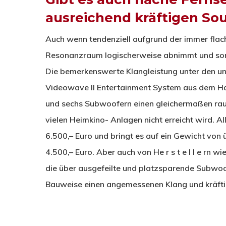
ausreichend kräftigen So
Auch wenn tendenziell aufgrund der immer fla
Resonanzraum logischerweise abnimmt und somi
Die bemerkenswerte Klangleistung unter den un
Videowave II Entertainment System aus dem Hau
und sechs Subwoofern einen gleichermaßen rau
vielen Heimkino- Anlagen nicht erreicht wird. Al
6.500,– Euro und bringt es auf ein Gewicht von
4.500,– Euro. Aber auch von He r s t e l l e rn 
die über ausgefeilte und platzsparende Subwoof
Bauweise einen angemessenen Klang und kräfti