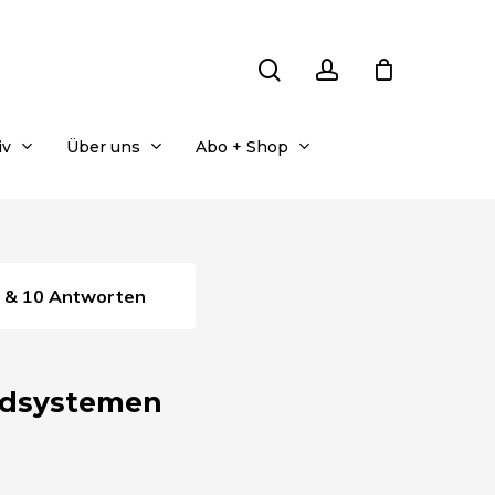
search
account
iv
Über uns
Abo + Shop
n & 10 Antworten
ndsystemen