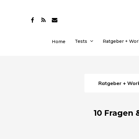
Skip
to
facebook
RSS
email
main
content
Tests
Ratgeber + Wo
Home
Ratgeber + Wo
10 Fragen