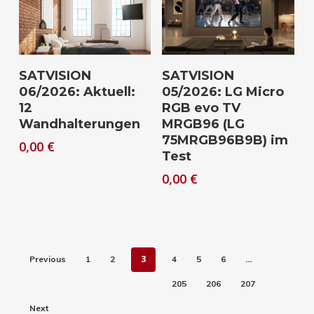
Download
Download
SATVISION
SATVISION
06/2026: Aktuell:
05/2026: LG Micro
12
RGB evo TV
Wandhalterungen
MRGB96 (LG
75MRGB96B9B) im
0,00
€
Test
0,00
€
3
…
Previous
1
2
4
5
6
205
206
207
Next