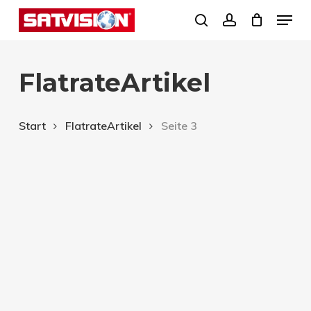
Skip
Menu
search
account
to
Close
main
Menu
FlatrateArtikel
content
Start
FlatrateArtikel
Seite 3