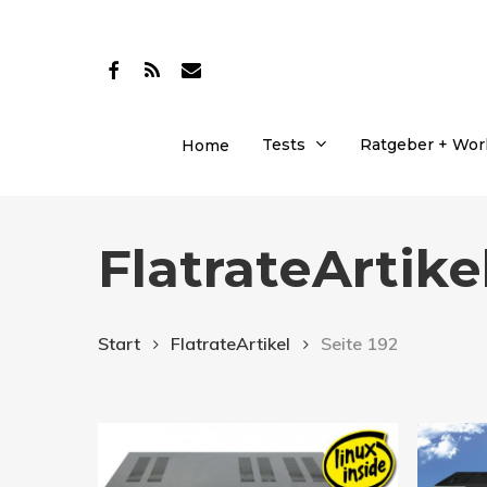
Skip
to
facebook
RSS
email
main
content
Tests
Ratgeber + Wo
Home
FlatrateArtike
Start
FlatrateArtikel
Seite 192