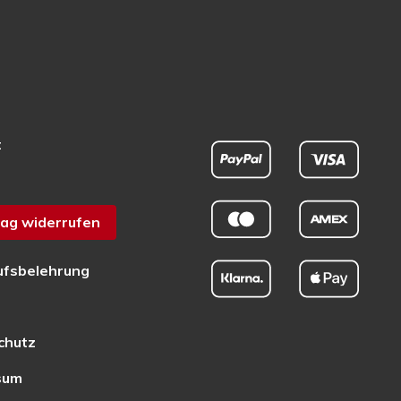
t
ag widerrufen
ufsbelehrung
chutz
sum