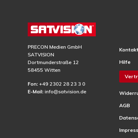
PRECON Medien GmbH
Kontak
SATVISION
Hilfe
Dortmunderstraße 12
58455 Witten
Vertr
Fon:
+49 2302 28 23 3 0
E-Mail:
info@satvision.de
Widerr
AGB
Datens
Impres