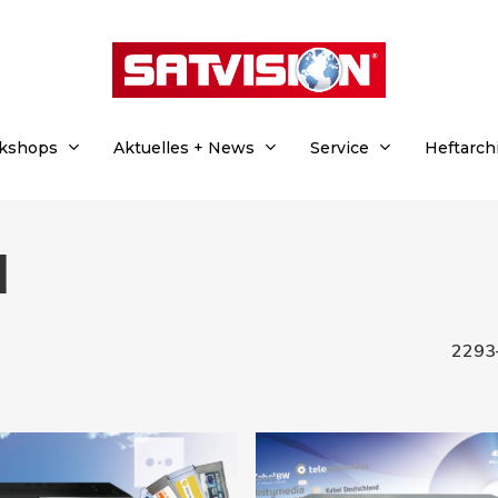
rkshops
Aktuelles + News
Service
Heftarch
l
2293