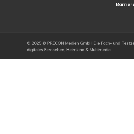
Barrier
© 2025 © PRECON Medien GmbH Die Fach- und Testzei
digitales Fernsehen, Heimkino & Multimedia.