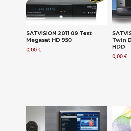
Drücken Sie Enter zum Suchen oder ESC zum Sc
Download
SATVISION 2011 09 Test
SATVIS
Megasat HD 950
Twin D
HDD
0,00
€
0,00
€