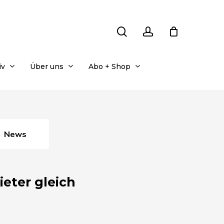
search
account
iv
Über uns
Abo + Shop
News
eter gleich