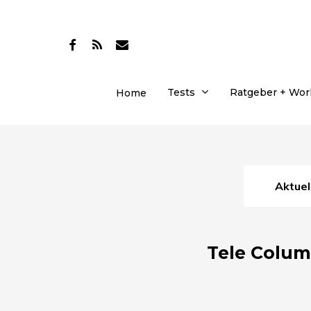
Skip
to
facebook
RSS
email
main
content
Tests
Ratgeber + Wo
Home
Aktue
Tele Colum