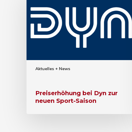
Aktuelles + News
Preiserhöhung bei Dyn zur
neuen Sport-Saison