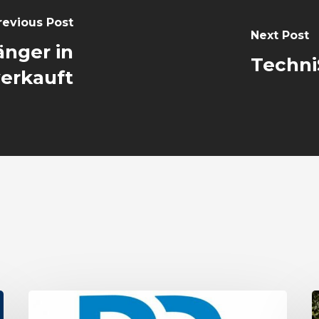
revious Post
Next Post
änger in
Techni
verkauft