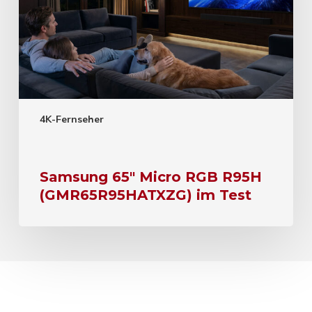
4K-Fernseher
Samsung 65″ Micro RGB R95H
(GMR65R95HATXZG) im Test